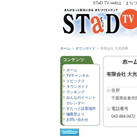
STaD TV webは
ホーム
>
タウンガイド
>
有限会社 大光商事
コンテンツ
ホーム
有限会社 大
TVチャンネル
トピックス
タウンガイド
住所
ランキング
みんなのイベント
千葉県佐倉市田
カレンダー
電話番号
すたっと設置場所
編集部より
043-484-0472
お問い合わせ