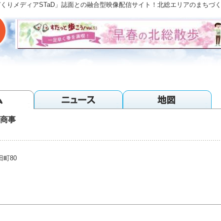
「まちづくりメディアSTaD」誌面との融合型映像配信サイト！北総エリアのまち
光商事
町80