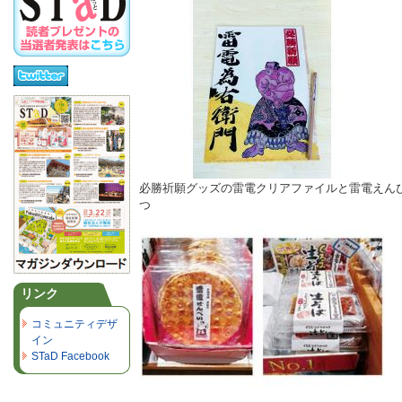
必勝祈願グッズの雷電クリアファイルと雷電えん
つ
リンク
コミュニティデザ
イン
STaD Facebook