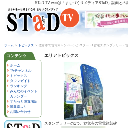
STaD TV webは「まちづくりメディアSTaD」
ホーム
>
トピックス
>
佐倉市で雷電キャンペーンがスタート! 雷電スタンプラリー・
エリアトピックス
コンテンツ
ホーム
TVチャンネル
トピックス
タウンガイド
ランキング
みんなのイベント
カレンダー
すたっと設置場所
編集部より
お問い合わせ
スタンプラリーの1つ、妙覚寺の雷電顕彰碑