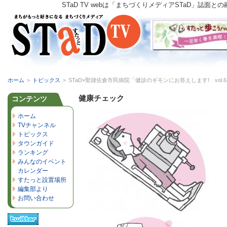
STaD TV webは「まちづくりメディアSTaD」
ホーム
>
トピックス
>
STaD×聖隷佐倉市民病院「健診のギモンにお答えします! vol.
健康チェック
コンテンツ
ホーム
TVチャンネル
トピックス
タウンガイド
ランキング
みんなのイベント
カレンダー
すたっと設置場所
編集部より
お問い合わせ