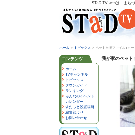
STaD TV webは
ホーム
>
トピックス
>
ペット自慢ファイル●クー
我が家のペット
コンテンツ
ホーム
TVチャンネル
トピックス
タウンガイド
ランキング
みんなのイベント
カレンダー
すたっと設置場所
編集部より
お問い合わせ