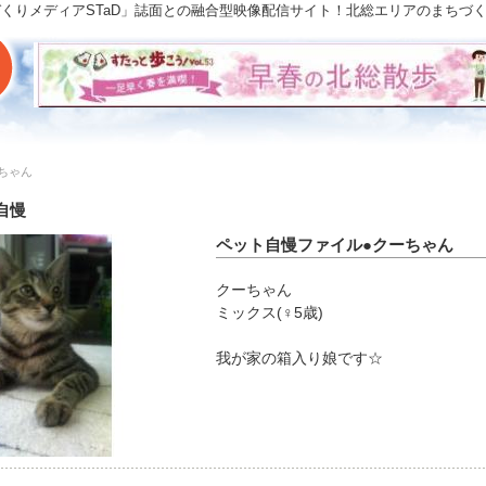
「まちづくりメディアSTaD」誌面との融合型映像配信サイト！北総エリアのまち
ちゃん
自慢
ペット自慢ファイル●クーちゃん
クーちゃん
ミックス(♀5歳)
我が家の箱入り娘です☆