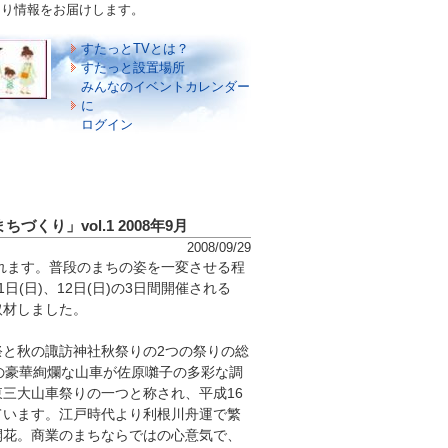
づくり情報をお届けします。
すたっとTVとは？
すたっと設置場所
みんなのイベントカレンダー
に
ログイン
くり」vol.1 2008年9月
2008/09/29
れます。普段のまちの姿を一変させる程
1日(日)、12日(日)の3日間開催される
取材しました。
と秋の諏訪神社秋祭りの2つの祭りの総
の豪華絢爛な山車が佐原囃子の多彩な調
三大山車祭りの一つと称され、平成16
ています。江戸時代より利根川舟運で繁
開花。商業のまちならではの心意気で、