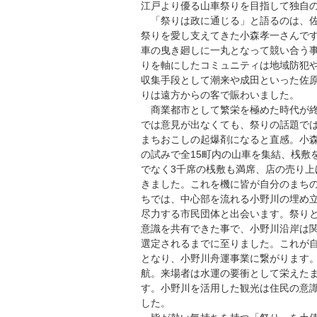
江戸より優る山車祭りを目指して独自
「祭りは政に通じる」と語るのは、佐
祭りを愛し支えてきた小森孝一さんで
車の曳き廻しに一丸となって競い合う
りを軸にしたコミュニティは地域防犯
収集手段として潮来や成田といった佐原
りは遠方からの客で賑わいました。
商業都市として繁栄を極めた時代が終
では意見が出なくても、祭りの話題で
まちおこしの起爆剤になると直感。小
の試みで全15町内の山車を集結、桟敷
でなく3千席の桟敷も満席、店の売り上
きました。これを機に皆が自分のまち
ちでは、中心部を流れる小野川の埋め
尽力する市民団体と出会います。祭り
意識を共有できた事で、小野川沿岸は
選定されるまでに至りました。これが
となり、小野川舟運事業に繋がります
航。来場者は水運の要衝として栄えた
す。小野川を活用した観光は住民の意
した。