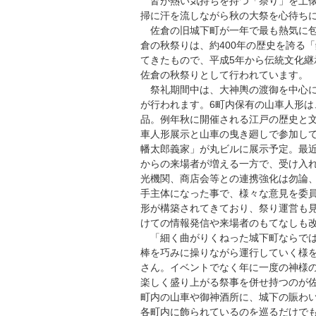
皆が熱い気持ちを持つ「祭り」を土俵
掃に汗を流しながら秋の大祭を心待ち
佐倉の旧城下町が一年で最も熱気に包
倉の秋祭りは、約400年の歴史を誇る
てきたもので、平成5年から伝統文化継
佐倉の秋祭りとして行われています。
祭礼期間中は、大神輿の渡御を中心に
が行われます。6町内保有の山車人形は
品。例年秋に開催される江戸の歴史と
車人形展示と山車の曳き廻しで参加し
幡太郎義家」が丸ビルに展示予定。最
からの来場者が増える一方で、受け入
光機関、商店会等との連携強化は勿論
手主体になった事で、様々な意見を委
形が構築されてきており、祭り運営も
けての情報発信や来場者のもてなしも
「細く曲がりくねった城下町ならでは
棒を巧みに操りながら運行していく様
さん。イベントでなく年に一度の神様
楽しく盛り上がる祭事を併せ持つのが
町内の山車や御神酒所に、城下の賑わ
各町内に飾られているのを巡るだけで