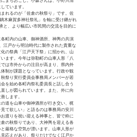
にまちおこし。小森さんは、小野川清
にしています。
まれるのが「佐倉の秋祭り」です。佐
「鏑木麻賀多神社祭礼」を軸に受け継がれ
承と、より幅広い市民間の交流を目的に
各町内の山車、御神酒所、神輿の共演
、江戸から明治時代に製作された貴重な
文化の祭典「江戸天下祭」に招かれ、山
ています。今年は弥勒町の山車人形「八
近では市外からの注目が高まり、県内外
れ体制が課題となっています。行政や観
、秋祭り実行委員会事務局メンバーが若
員会を始め各町内祭礼委員長と話し合う
見直しが図られています。また、外に向
改善します。
の道を山車や御神酒所が行き交い、梶
を見て欲しい」と語るのは事務局の安川
のお渡りを祝い迎える神事と、皆で粋に
佐倉の秋祭りであり、大神輿を迎える各
いと厳格な空気が漂います。山車人形が
も見応えがあり、祭りだけでなく江戸か