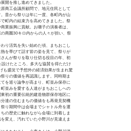
の展開を推し進めてきました。
原商工会議所顧問で、地元住民として
す。昔から祭りは年に一度、各町内が山
事で町内の結束力を高めてきました。祭
や商業振興に貢献。お囃子の演奏者は、
の商圏30キロ内からの人々が担い、祭
わり活気を失い始めた頃、まちおこし
は熱を帯びて話す皆の姿を見て、祭りが
森さんが祭りを取り仕切る役目の年、初
を設けたところ、多大な協賛を得ただけ
げも盛況で予想外の経済効果が生まれ驚
の祭りの価値を再認識します。同時期ま
立てを巡り論争が高まり、町並み保存に
と町並みを愛する人達がまちおこしへの
関東初の重要伝統的建造物群保存地区に
自分達の住むまちの価値をも再発見契機
。祭り期間中は会場までシャトル舟を運
まちの歴史に触れながら会場に到着しま
識を変え、汚れていた小野川が見違えま