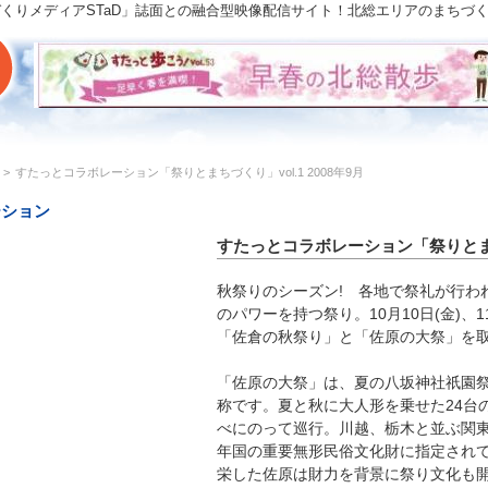
「まちづくりメディアSTaD」誌面との融合型映像配信サイト！北総エリアのまち
>
すたっとコラボレーション「祭りとまちづくり」vol.1 2008年9月
ーション
すたっとコラボレーション「祭りとまちづ
秋祭りのシーズン! 各地で祭礼が行わ
のパワーを持つ祭り。10月10日(金)、1
「佐倉の秋祭り」と「佐原の大祭」を
「佐原の大祭」は、夏の八坂神社祇園祭
称です。夏と秋に大人形を乗せた24台
べにのって巡行。川越、栃木と並ぶ関東
年国の重要無形民俗文化財に指定され
栄した佐原は財力を背景に祭り文化も