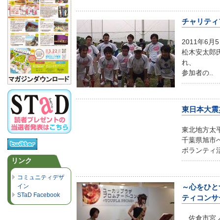
チャリティ
2011年6
松木安太郎氏
れ、
参加者の..
東日本大震
東北地方太
千葉県旭市
ボランティ活
リンク
コミュニティデザ
イン
～心をひと
STaD Facebook
ティコンサ
佐倉市宮ノ