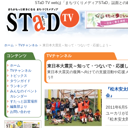
STaD TV webは「まちづくりメディアSTaD」
ホーム
>
TVチャンネル
>
東日本大震災～知って・つないで・応援しよう～
コンテンツ
TVチャンネル
ホーム
東日本大震災～知って・つないで・応援
TVチャンネル
東日本大震災の復興へ向けての支援活動や応援
トピックス
う!!
タウンガイド
ランキング
『松木安太郎
みんなのイベント
会』
カレンダー
すたっと設置場所
編集部より
2011年6
お問い合わせ
ユーカリが
『松木安太郎