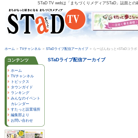
STaD TV webは「まちづくりメディアSTaD」
ホーム
>
TVチャンネル
>
STaDライブ配信アーカイブ
>
らーばんねっと×STaDコラボ
STaDライブ配信アーカイブ
コンテンツ
ホーム
TVチャンネル
トピックス
タウンガイド
ランキング
みんなのイベント
カレンダー
すたっと設置場所
編集部より
お問い合わせ