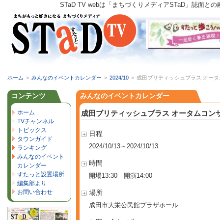
STaD TV webは「まちづくりメディアSTaD」
ホーム
>
みんなのイベントカレンダー
>
2024/10
>
成田ブリティッシュブラス オータム
コンテンツ
みんなのイベントカレンダー
ホーム
成田ブリティッシュブラス オータムコンサ
TVチャンネル
トピックス
日程
タウンガイド
2024/10/13～2024/10/13
ランキング
みんなのイベント
時間
カレンダー
すたっと設置場所
開場13:30 開演14:00
編集部より
お問い合わせ
場所
成田市大栄公民館プラザホール