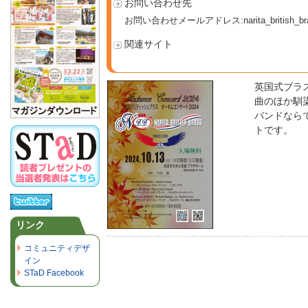
お問い合わせ先
お問い合わせメールアドレス:narita_british_bras
関連サイト
英国式ブラ
曲のほか馴
バンドなら
トです。
リンク
コミュニティデザ
イン
STaD Facebook