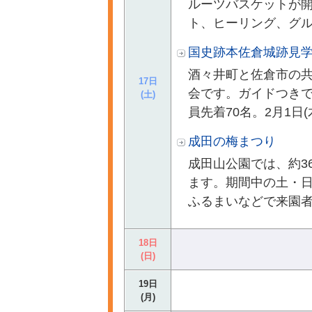
ルーツバスケットが
ト、ヒーリング、グル
国史跡本佐倉城跡見
酒々井町と佐倉市の
17日
会です。ガイドつきで
(土)
員先着70名。2月1日(木)か
成田の梅まつり
成田山公園では、約3
ます。期間中の土・
ふるまいなどで来園者
18日
(日)
19日
(月)