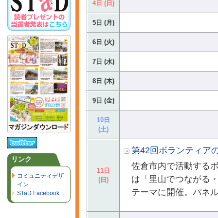
4日 (日)
5日 (月)
6日 (火)
7日 (水)
8日 (木)
9日 (金)
10日
(土)
第42回ボランティア
リンク
佐倉市内で活動する
11日
コミュニティデザ
は「里山でつながる
(日)
イン
テーマに開催。パネル
STaD Facebook