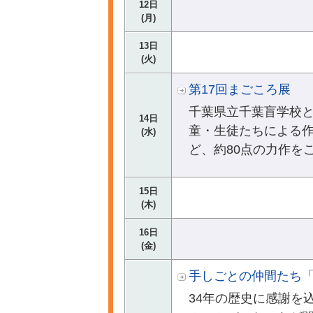
12日
(月)
13日
(火)
第17回まごころ展
千葉県立千葉盲学校
14日
童・生徒たちによる
(水)
ど、約80点の力作を
15日
(木)
16日
(金)
手しごとの仲間たち
34年の歴史に感謝を