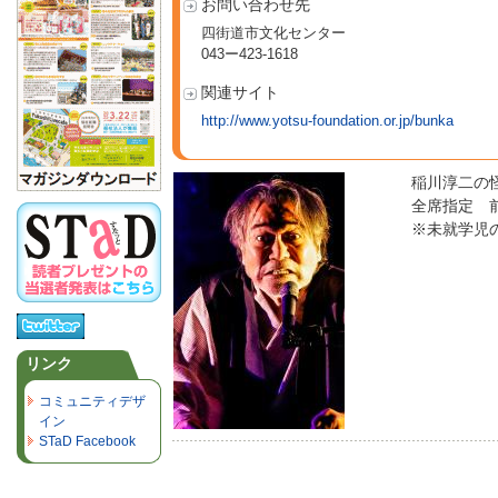
お問い合わせ先
四街道市文化センター
043ー423-1618
関連サイト
http://www.yotsu-foundation.or.jp/bunka
稲川淳二の
全席指定 前売
※未就学児
リンク
コミュニティデザ
イン
STaD Facebook