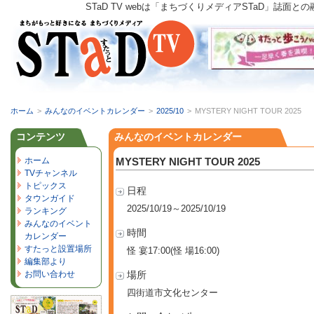
STaD TV webは「まちづくりメディアSTaD」
ホーム
>
みんなのイベントカレンダー
>
2025/10
>
MYSTERY NIGHT TOUR 2025
コンテンツ
みんなのイベントカレンダー
ホーム
MYSTERY NIGHT TOUR 2025
TVチャンネル
トピックス
日程
タウンガイド
2025/10/19～2025/10/19
ランキング
みんなのイベント
時間
カレンダー
すたっと設置場所
怪 宴17:00(怪 場16:00)
編集部より
お問い合わせ
場所
四街道市文化センター