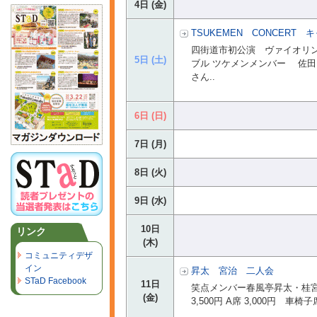
4日 (金)
TSUKEMEN CONCERT
四街道市初公演 ヴァイオリ
5日 (土)
ブル ツケメンメンバー 佐田 
さん..
6日 (日)
7日 (月)
8日 (火)
9日 (水)
10日
リンク
(木)
コミュニティデザ
イン
昇太 宮治 二人会
STaD Facebook
11日
笑点メンバー春風亭昇太・桂宮
(金)
3,500円 A席 3,000円 