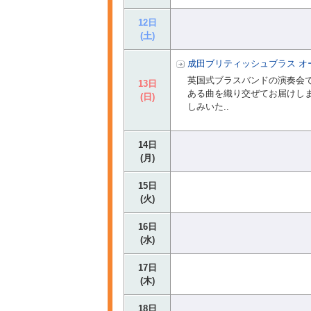
12日
(土)
成田ブリティッシュブラス オー
英国式ブラスバンドの演奏会
13日
ある曲を織り交ぜてお届けし
(日)
しみいた..
14日
(月)
15日
(火)
16日
(水)
17日
(木)
18日