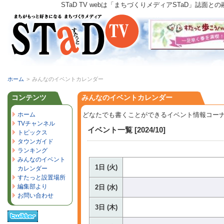
STaD TV webは「まちづくりメディアSTaD」
ホーム
>
みんなのイベントカレンダー
コンテンツ
みんなのイベントカレンダー
ホーム
どなたでも書くことができるイベント情報コー
TVチャンネル
イベント一覧 [2024/10]
トピックス
タウンガイド
ランキング
みんなのイベント
1日 (火)
カレンダー
すたっと設置場所
編集部より
2日 (水)
お問い合わせ
3日 (木)