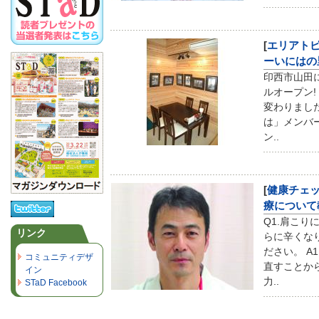
[
エリアト
ーいには
印西市山田
ルオープン
変わりまし
は」メンバ
ン..
[
健康チェ
療について
Q1.肩こ
リンク
らに辛くな
ださい。 A
コミュニティデザ
直すことか
イン
力..
STaD Facebook