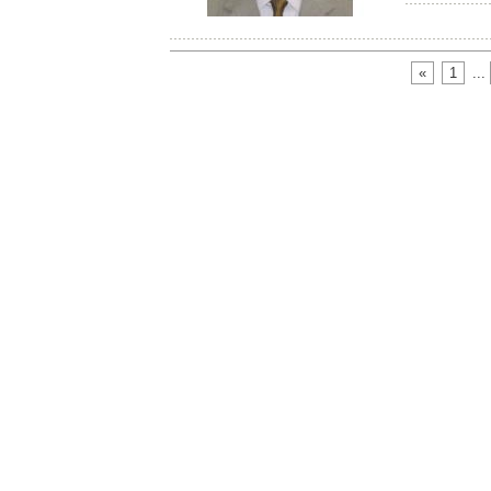
«
1
...