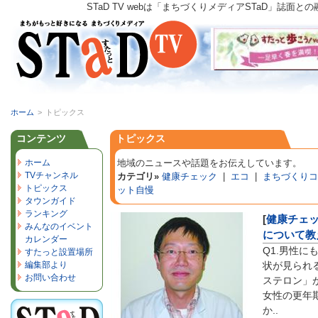
STaD TV webは「まちづくりメディアSTaD」
ホーム
>
トピックス
コンテンツ
トピックス
ホーム
地域のニュースや話題をお伝えしています。
TVチャンネル
カテゴリ»
健康チェック
|
エコ
|
まちづくりコ
トピックス
ット自慢
タウンガイド
ランキング
[
健康チェ
みんなのイベント
について教
カレンダー
Q1.男性
すたっと設置場所
編集部より
状が見られる
お問い合わせ
ステロン」
女性の更年
か..