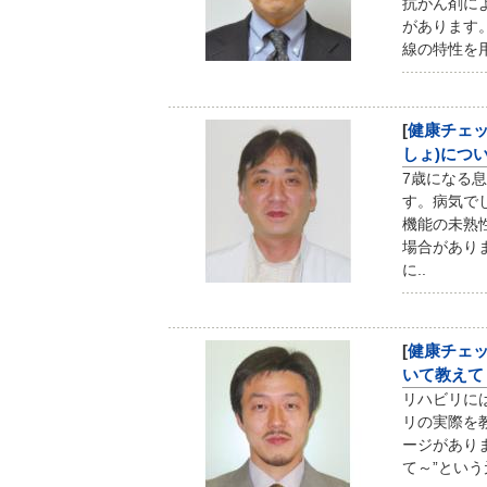
抗がん剤に
があります
線の特性を
[
健康チェ
しょ)につ
7歳になる
す。病気で
機能の未熟
場合があり
に..
[
健康チェ
いて教えて
リハビリに
リの実際を
ージがありま
て～”という