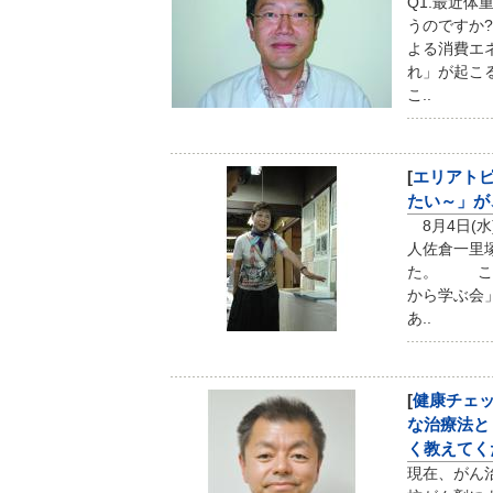
Q1.最近
うのですか?
よる消費エ
れ」が起こ
こ..
[
エリアト
たい～」が
8月4日(水
人佐倉一里
た。 これ
から学ぶ会
あ..
[
健康チェ
な治療法と
く教えてく
現在、がん