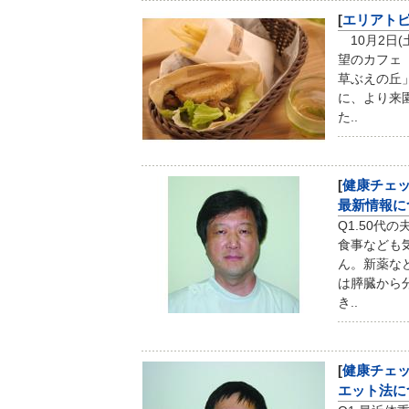
[
エリアト
10月2日
望のカフェ
草ぶえの丘
に、より来
た..
[
健康チェ
最新情報に
Q1.50代
食事なども
ん。新薬など
は膵臓から
き..
[
健康チェ
エット法に